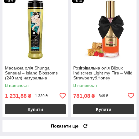
–8%
–8%
Масажна олія Shunga
Розігрівальна олія Bijoux
Sensual – Island Blossoms
Indiscrets Light my Fire – Wild
(240 мл) натуральна
Strawberry&Honey
зволожувальна
В наявності
В наявності
1 231,88
781,08
₴
₴
1 339 ₴
849 ₴
Купити
Купити
Показати ще