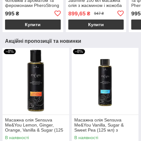
чоловіків з ароматом та
Jasmine 100 мл масажна
та ф
феромонами PheroStrong
олія з жасмином і жожоба
Pher
100 мл
995
899,65
995
₴
₴
947 ₴
Купити
Купити
Акційні пропозиції та новинки
–8%
–8%
Масажна олія Sensuva
Масажна олія Sensuva
Me&You Lemon, Ginger,
Me&You Vanilla, Sugar &
Orange, Vanilla & Sugar (125
Sweet Pea (125 мл) з
мл) із феромонами
феромонами
В наявності
В наявності