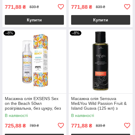
771,88
771,88
₴
₴
839 ₴
839 ₴
Купити
Купити
–8%
–8%
Масажна олія EXSENS Sex
Масажна олія Sensuva
on the Beach 50мл
Me&You Wild Passion Fruit &
розігрівальна, без цукру, без
Island Guava (125 мл) з
парабенів, їстівна
феромонами
В наявності
В наявності
725,88
771,88
₴
₴
789 ₴
839 ₴