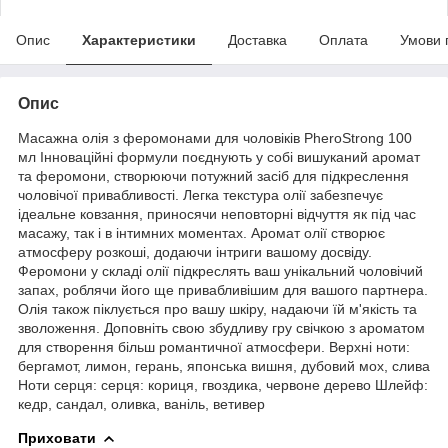
Опис
Характеристики
Доставка
Оплата
Умови 
Опис
Масажна олія з феромонами для чоловіків PheroStrong 100
мл Інноваційні формули поєднують у собі вишуканий аромат
та феромони, створюючи потужний засіб для підкреслення
чоловічої привабливості. Легка текстура олії забезпечує
ідеальне ковзання, приносячи неповторні відчуття як під час
масажу, так і в інтимних моментах. Аромат олії створює
атмосферу розкоші, додаючи інтриги вашому досвіду.
Феромони у складі олії підкреслять ваш унікальний чоловічий
запах, роблячи його ще привабливішим для вашого партнера.
Олія також піклується про вашу шкіру, надаючи їй м'якість та
зволоження. Доповніть свою збудливу гру свічкою з ароматом
для створення більш романтичної атмосфери. Верхні ноти:
бергамот, лимон, герань, японська вишня, дубовий мох, слива
Ноти серця: серця: кориця, гвоздика, червоне дерево Шлейф:
кедр, сандал, оливка, ваніль, ветивер
Приховати