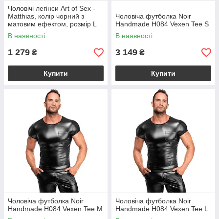
Чоловічі легінси Art of Sex -
Matthias, колір чорний з
Чоловіча футболка Noir
матовим ефектом, розмір L
Handmade H084 Vexen Tee S
В наявності
В наявності
1 279
3 149
₴
₴
Купити
Купити
Чоловіча футболка Noir
Чоловіча футболка Noir
Handmade H084 Vexen Tee M
Handmade H084 Vexen Tee L