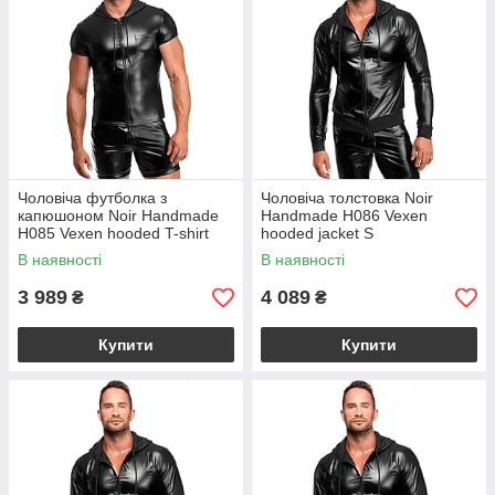
Чоловіча футболка з
Чоловіча толстовка Noir
капюшоном Noir Handmade
Handmade H086 Vexen
H085 Vexen hooded T-shirt
hooded jacket S
XXL
В наявності
В наявності
3 989
4 089
₴
₴
Купити
Купити