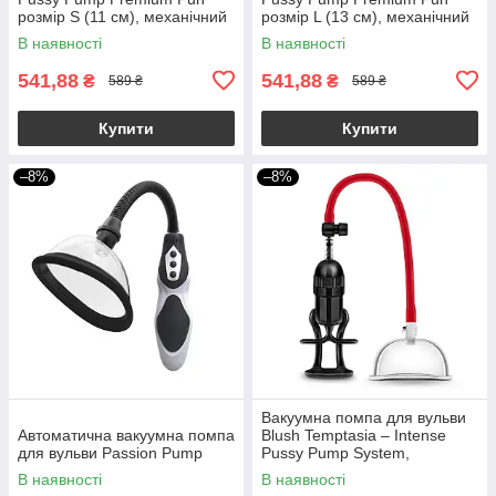
розмір S (11 см), механічний
розмір L (13 см), механічний
насос
насос
В наявності
В наявності
541,88
541,88
₴
₴
589 ₴
589 ₴
Купити
Купити
–8%
–8%
Вакуумна помпа для вульви
Автоматична вакуумна помпа
Blush Temptasia – Intense
для вульви Passion Pump
Pussy Pump System,
механічна, важіль
В наявності
В наявності