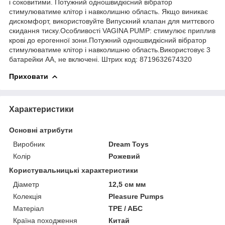
і соковитими. Потужний одношвидкісний вібратор
стимулюватиме клітор і навколишню область. Якщо виникає
дискомфорт, використовуйте Випускний клапан для миттєвого
скидання тиску.Особливості VAGINA PUMP: стимулює приплив
крові до ерогенної зони.Потужний одношвидкісний вібратор
стимулюватиме клітор і навколишню область.Використовує 3
батарейки АА, не включені. Штрих код: 8719632674320
Приховати
Характеристики
Основні атрибути
Виробник
Dream Toys
Колір
Рожевий
Користувальницькі характеристики
Діаметр
12,5 см мм
Колекція
Pleasure Pumps
Матеріал
TPE / AБС
Країна походження
Китай