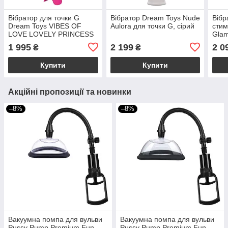
Вібратор для точки G
Вібратор Dream Toys Nude
Вібр
Dream Toys VIBES OF
Aulora для точки G, сірий
стим
LOVE LOVELY PRINCESS
Glam
двом
1 995
2 199
2 0
₴
₴
Купити
Купити
Акційні пропозиції та новинки
–8%
–8%
Вакуумна помпа для вульви
Вакуумна помпа для вульви
Pussy Pump Premium Fun
Pussy Pump Premium Fun