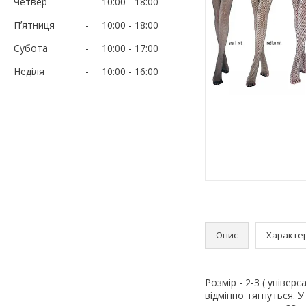
Четвер
10:00
18:00
Пʼятниця
10:00
18:00
Субота
10:00
17:00
Неділя
10:00
16:00
Опис
Характе
Розмір - 2-3 ( універ
відмінно тягнуться. 