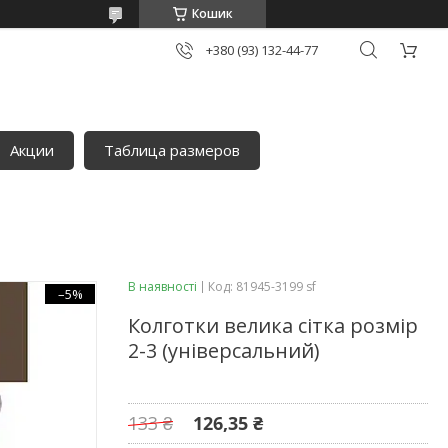
Кошик
+380 (93) 132-44-77
Акции
Таблица размеров
В наявності
Код:
81945-3199 sf
–5%
Колготки велика сітка розмір
2-3 (універсальний)
133 ₴
126,35 ₴