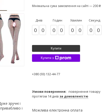
Мінімальна сума замовлення на сайті — 200 ₴
Днів
Годин
Хвилин
Секунд
0
0
0
0
0
0
0
0
Купити
Купити з
+380 (93) 132-44-77
повернення товару
протягом 14 днів
за домовленістю
уже зручні і
 привабливо і