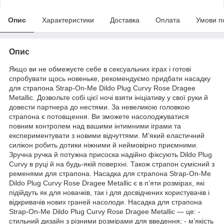
Опис
Характеристики
Доставка
Оплата
Умови п
Опис
Якщо ви не обмежуєте себе в сексуальних іграх і готові
спробувати щось новеньке, рекомендуємо придбати насадку
для страпона Strap-On-Me Dildo Plug Curvy Rose Dragee
Metallic. Дозвольте собі цієї ночі взяти ініціативу у свої руки й
довести партнера до нестями. За невеликою головкою
страпона є потовщення. Ви зможете насолоджуватися
повним контролем над вашими інтимними іграми та
експериментувати з новими відчуттями. М’який еластичний
силікон робить дотики ніжними й неймовірно приємними.
Зручна ручка й потужна присоска надійно фіксують Dildo Plug
Curvy в руці й на будь-якій поверхні. Також страпон сумісний з
ременями для страпона. Насадка для страпона Strap-On-Me
Dildo Plug Curvy Rose Dragee Metallic є в п’яти розмірах, які
підійдуть як для новачків, так і для досвідчених користувачів і
відкривачів нових граней насолоди. Насадка для страпона
Strap-On-Me Dildo Plug Curvy Rose Dragee Metallic — це: -
стильний дизайн з різними розмірами для введення; - м’якість