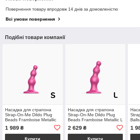
Повернення товару впродовж 14 днів за домовленістю
Всі умови повернення
Подібні товари компанії
Насадка для страпона
Насадка для страпона
Наса
Strap-On-Me Dildo Plug
Strap-On-Me Dildo Plug
Stra
Beads Framboise Metallic
Beads Framboise Metallic L
Balls
S
1 989
2 629
1 9
₴
₴
Купити
Купити