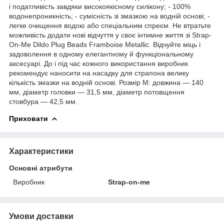
і податливість завдяки високоякісному силікону; - 100%
водонепроникність; - сумісність зі змазкою на водній основі; -
легке очищення водою або спеціальним спреєм. Не втратьте
можливість додати нові відчуття у своє інтимне життя зі Strap-
On-Me Dildo Plug Beads Framboise Metallic. Відчуйте міць і
задоволення в одному елегантному й функціональному
аксесуарі. До і під час кожного використання виробник
рекомендує наносити на насадку для страпона велику
кількість змазки на водній основі. Розмір М: довжина — 140
мм, діаметр головки — 31,5 мм, діаметр потовщення
стовбура — 42,5 мм.
Приховати
Характеристики
Основні атрибути
Виробник
Strap-on-me
Умови доставки