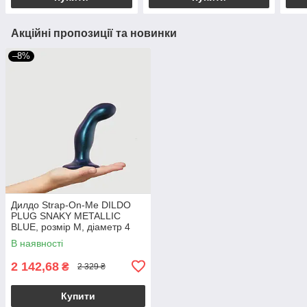
Акційні пропозиції та новинки
–8%
Дилдо Strap-On-Me DILDO
PLUG SNAKY METALLIC
BLUE, розмір M, діаметр 4
см, ввідна довжина 15,3 см
В наявності
2 142,68
₴
2 329 ₴
Купити