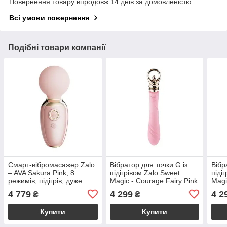
Повернення товару впродовж 14 днів за домовленістю
Всі умови повернення
Подібні товари компанії
Смарт-вібромасажер Zalo
Вібратор для точки G із
Вібр
– AVA Sakura Pink, 8
підігрівом Zalo Sweet
піді
режимів, підігрів, дуже
Magic - Courage Fairy Pink
Magi
потужний та компактний
Viole
4 779
4 299
4 2
₴
₴
Купити
Купити