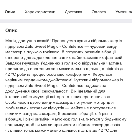
Опис
Характеристики
Доставка
Оплата
Умови п
Опис
Магія, доступна кожній! Пропонуємо купити вібромасажер із
підігрівом Zalo Sweet Magic - Confidence — чудовий ванд-
масажер з гнучкою голівкою. 8 потужних режимів вібрації
створено для задоволення ваших найпотаємніших фантазій.
Завдяки гнучкому з'єднанню з голівкою вібрувальна частина
прилягає до ерогенних зон максимально щільно, а підігрів до
42 °С робить процес особливо комфортним. Керується
чарівним серденьком-джойстиком! Чуттєвий вібромасажер із
підігрівом Zalo Sweet Magic - Confidence надихає на
дослідження своєї сексуальності. Він ідеальний для
інтенсивної стимуляції клітора та інших ерогенних зон.
Особливості цього ванд-масажера: потужний мотор для
любительок яскравих відчуттів — майже не поступається
великим ванд-масажерам; 8 режимів вібрації: є й рівна
вібрація, і різні ритмічні малюнки; голівка гнеться у будь-якому
напрямку, щоб ви могли притискати вібромасажер до своїх
чутливих точок максимально щільно; підігрів до 42 °С для