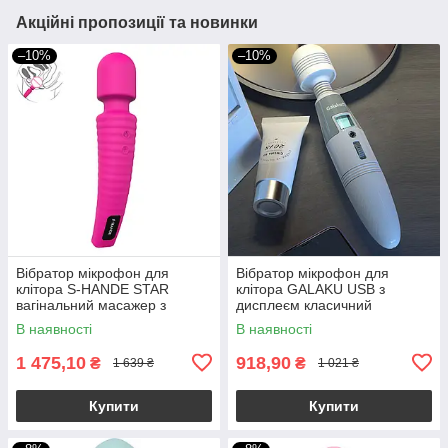
Акційні пропозиції та новинки
–10%
–10%
Вібратор мікрофон для
Вібратор мікрофон для
клітора S-HANDE STAR
клітора GALAKU USB з
вагінальний масажер з
дисплеєм класичний
акумулятором
масажер та вібратор
В наявності
В наявності
1 475,10
918,90
₴
₴
1 639 ₴
1 021 ₴
Купити
Купити