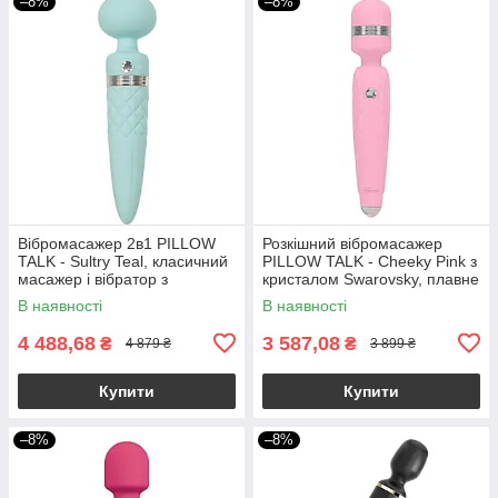
–8%
–8%
Вібромасажер 2в1 PILLOW
Розкішний вібромасажер
TALK - Sultry Teal, класичний
PILLOW TALK - Cheeky Pink з
масажер і вібратор з
кристалом Swarovsky, плавне
ротацією, підігрів
підвищення потужності
В наявності
В наявності
4 488,68
3 587,08
₴
₴
4 879 ₴
3 899 ₴
Купити
Купити
–8%
–8%