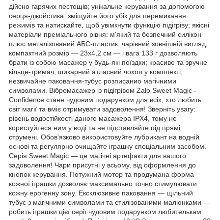
дійсно гарячих пестощів; унікальне керування за допомогою
серця-джойстика: зміщуйте його убік для перемикання
режимів та натискайте, щоб увімкнути функцію підігріву; якісні
матеріали преміального рівня: м'який та безпечний силікон
плюс металізований АБС-пластик; чарівний зовнішній вигляд;
компактний розмір — 23х4,2 см — і вага 133 г дозволяють
брати із собою масажер у будь-які поїздки; красиве та зручне
кільце-тримач; шикарний атласний чохол у комплекті;
незвичайне паковання-тубус розписанио магічними
символами. Вібромасажер із підігрівом Zalo Sweet Magic -
Confidence стане чудовим подарунком для всіх, хто любить
світ магії та вміє отримувати задоволення! Зверніть увагу:
рівень водостійкості даного масажера IPX4, тому не
користуйтеся ним у воді та не підставляйте під прямі
струмені. Обов'язково використовуйте лубрикант на водній
основі та регулярно очищайте іграшку спеціальним засобом.
Серія Sweet Magic — це магічні артефакти для вашого
задоволення! Чари присутні у всьому, від оформлення до
кнопок керування. Потужний мотор та продумана форма
кожної іграшки дозволяє максимально точно стимулювати
кожну ерогенну зону. Ексклюзивне паковання — щільний
тубус з магічними символами та стилізованими малюнками —
робить іграшки цієї серії чудовим подарунком любителькам