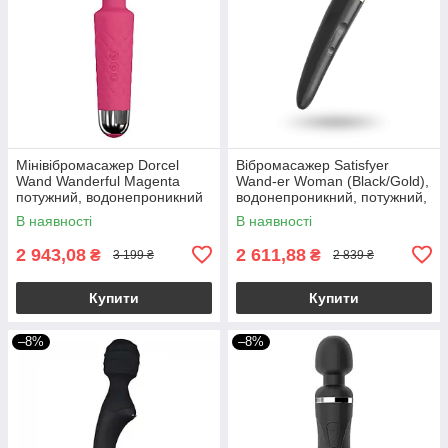
Мінівібромасажер Dorcel
Вібромасажер Satisfyer
Wand Wanderful Magenta
Wand-er Woman (Black/Gold),
потужний, водонепроникний
водонепроникний, потужний,
розмір XXL
В наявності
В наявності
2 943,08
2 611,88
₴
₴
3 199 ₴
2 839 ₴
Купити
Купити
–8%
–8%