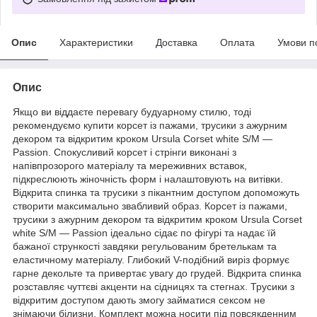
Опис
Характеристики
Доставка
Оплата
Умови п
Опис
Якщо ви віддаєте перевагу будуарному стилю, тоді
рекомендуємо купити корсет із пажами, трусики з ажурним
декором та відкритим кроком Ursula Corset white S/M —
Passion. Спокусливий корсет і стрінги виконані з
напівпрозорого матеріалу та мереживних вставок,
підкреслюють жіночність форм і налаштовують на витівки.
Відкрита спинка та трусики з пікантним доступом допоможуть
створити максимально звабливий образ. Корсет із пажами,
трусики з ажурним декором та відкритим кроком Ursula Corset
white S/M — Passion ідеально сідає по фігурі та надає їй
бажаної стрункості завдяки регульованим бретелькам та
еластичному матеріалу. Глибокий V-подібний виріз формує
гарне декольте та привертає увагу до грудей. Відкрита спинка
розставляє чуттєві акценти на сідницях та стегнах. Трусики з
відкритим доступом дають змогу займатися сексом не
знімаючи білизни. Комплект можна носити під повсякденним