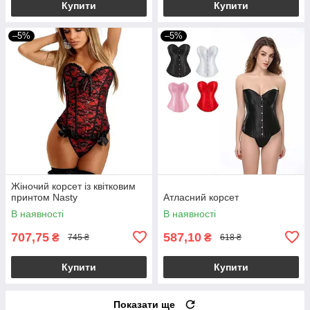
Купити
Купити
–5%
–5%
Жіночий корсет із квітковим
принтом Nasty
Атласний корсет
В наявності
В наявності
707,75
587,10
₴
₴
745 ₴
618 ₴
Купити
Купити
Показати ще