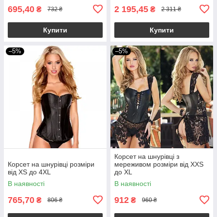
695,40
2 195,45
₴
₴
732 ₴
2 311 ₴
Купити
Купити
–5%
–5%
Корсет на шнурівці з
Корсет на шнурівці розміри
мереживом розміри від XXS
від XS до 4XL
до XL
В наявності
В наявності
765,70
912
₴
₴
806 ₴
960 ₴