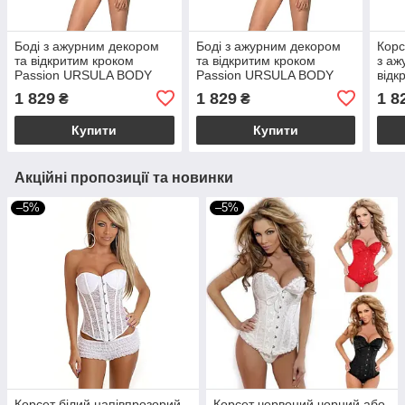
Боді з ажурним декором
Боді з ажурним декором
Корс
та відкритим кроком
та відкритим кроком
з аж
Passion URSULA BODY
Passion URSULA BODY
відк
L/XL, white
XXL/XXXL, white
URS
1 829
1 829
1 8
₴
₴
blac
Купити
Купити
Акційні пропозиції та новинки
–5%
–5%
Корсет білий напівпрозорий
Корсет червоний чорний або