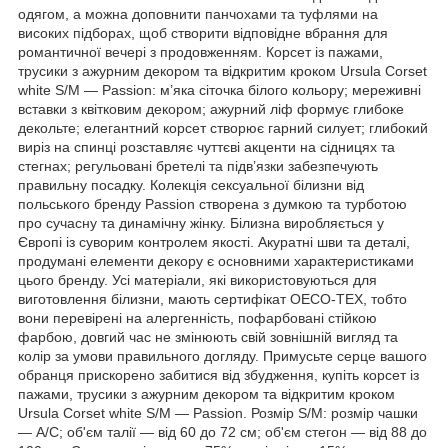
одягом, а можна доповнити панчохами та туфлями на
високих підборах, щоб створити відповідне вбрання для
романтичної вечері з продовженням. Корсет із пажами,
трусики з ажурним декором та відкритим кроком Ursula Corset
white S/M — Passion: м’яка сіточка білого кольору; мереживні
вставки з квітковим декором; ажурний ліф формує глибоке
декольте; елегантний корсет створює гарний силует; глибокий
виріз на спинці розставляє чуттєві акценти на сідницях та
стегнах; регульовані бретелі та підв’язки забезпечують
правильну посадку. Колекція сексуальної білизни від
польського бренду Passion створена з думкою та турботою
про сучасну та динамічну жінку. Білизна виробляється у
Європі із суворим контролем якості. Акуратні шви та деталі,
продумані елементи декору є основними характеристиками
цього бренду. Усі матеріали, які використовуються для
виготовлення білизни, мають сертифікат OECO-TEX, тобто
вони перевірені на алергенність, пофарбовані стійкою
фарбою, довгий час не змінюють свій зовнішній вигляд та
колір за умови правильного догляду. Примусьте серце вашого
обранця прискорено забитися від збудження, купіть корсет із
пажами, трусики з ажурним декором та відкритим кроком
Ursula Corset white S/M — Passion. Розмір S/M: розмір чашки
— A/C; об'єм талії — від 60 до 72 см; об'єм стегон — від 88 до