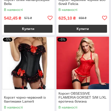
Bella
білий Felicia
В наявності
В наявності
542,45
625,10
₴
₴
571 ₴
658 ₴
Купити
Купити
–5%
–5%
Корсет OBSESSIVE
Корсет чорно-червоний із
FLAMERIA GORSET S/M L/XL
бантиками Lamerli
еротична білизна
В наявності
В наявності