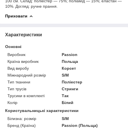
100 см. Склад: поліестер — 75%; поліамід — 15%; еластан —
10%. Догляд: ручне прання.
Приховати
Характеристики
Основні
Виробник
Passion
Країна виробник
Польща
Вид виробу
Корсет
Міжнародний розмір
S/M
Тип тканини
Поліестер
Тип трусів
Стринги
Трусики в комплекті
Так
Колір
Білий
Користувальницькі характеристики
Білизна: розмір
S/M
Бренд (Країна)
Passion (Польща)