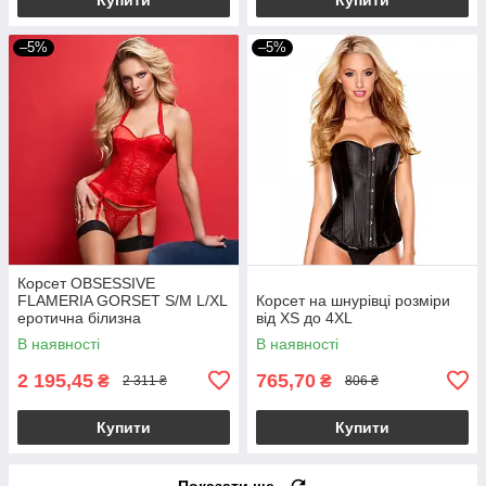
–5%
–5%
Корсет OBSESSIVE
FLAMERIA GORSET S/M L/XL
Корсет на шнурівці розміри
еротична білизна
від XS до 4XL
В наявності
В наявності
2 195,45
765,70
₴
₴
2 311 ₴
806 ₴
Купити
Купити
Показати ще