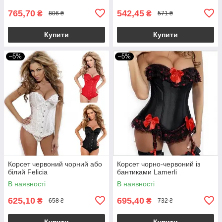
765,70
542,45
₴
₴
806 ₴
571 ₴
Купити
Купити
–5%
–5%
Корсет червоний чорний або
Корсет чорно-червоний із
білий Felicia
бантиками Lamerli
В наявності
В наявності
625,10
695,40
₴
₴
658 ₴
732 ₴
Купити
Купити