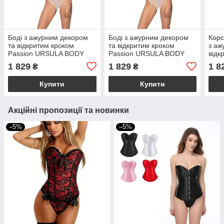
Боді з ажурним декором
Боді з ажурним декором
Корс
та відкритим кроком
та відкритим кроком
з аж
Passion URSULA BODY
Passion URSULA BODY
відк
L/XL, white
XXL/XXXL, white
URS
1 829
1 829
1 8
₴
₴
blac
Купити
Купити
Акційні пропозиції та новинки
–5%
–5%