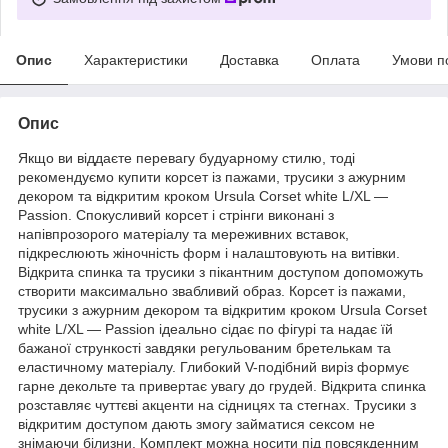
Опис
Характеристики
Доставка
Оплата
Умови п
Опис
Якщо ви віддаєте перевагу будуарному стилю, тоді
рекомендуємо купити корсет із пажами, трусики з ажурним
декором та відкритим кроком Ursula Corset white L/XL —
Passion. Спокусливий корсет і стрінги виконані з
напівпрозорого матеріалу та мереживних вставок,
підкреслюють жіночність форм і налаштовують на витівки.
Відкрита спинка та трусики з пікантним доступом допоможуть
створити максимально звабливий образ. Корсет із пажами,
трусики з ажурним декором та відкритим кроком Ursula Corset
white L/XL — Passion ідеально сідає по фігурі та надає їй
бажаної стрункості завдяки регульованим бретелькам та
еластичному матеріалу. Глибокий V-подібний виріз формує
гарне декольте та привертає увагу до грудей. Відкрита спинка
розставляє чуттєві акценти на сідницях та стегнах. Трусики з
відкритим доступом дають змогу займатися сексом не
знімаючи білизни. Комплект можна носити під повсякденним