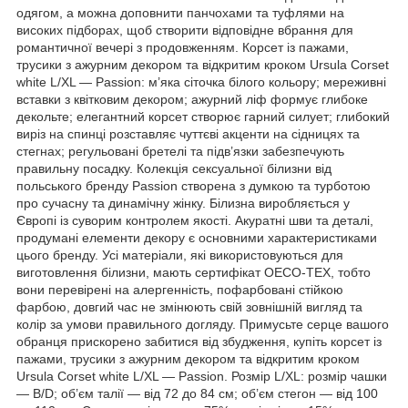
одягом, а можна доповнити панчохами та туфлями на
високих підборах, щоб створити відповідне вбрання для
романтичної вечері з продовженням. Корсет із пажами,
трусики з ажурним декором та відкритим кроком Ursula Corset
white L/XL — Passion: м’яка сіточка білого кольору; мереживні
вставки з квітковим декором; ажурний ліф формує глибоке
декольте; елегантний корсет створює гарний силует; глибокий
виріз на спинці розставляє чуттєві акценти на сідницях та
стегнах; регульовані бретелі та підв’язки забезпечують
правильну посадку. Колекція сексуальної білизни від
польського бренду Passion створена з думкою та турботою
про сучасну та динамічну жінку. Білизна виробляється у
Європі із суворим контролем якості. Акуратні шви та деталі,
продумані елементи декору є основними характеристиками
цього бренду. Усі матеріали, які використовуються для
виготовлення білизни, мають сертифікат OECO-TEX, тобто
вони перевірені на алергенність, пофарбовані стійкою
фарбою, довгий час не змінюють свій зовнішній вигляд та
колір за умови правильного догляду. Примусьте серце вашого
обранця прискорено забитися від збудження, купіть корсет із
пажами, трусики з ажурним декором та відкритим кроком
Ursula Corset white L/XL — Passion. Розмір L/XL: розмір чашки
— B/D; об’єм талії — від 72 до 84 см; об’єм стегон — від 100