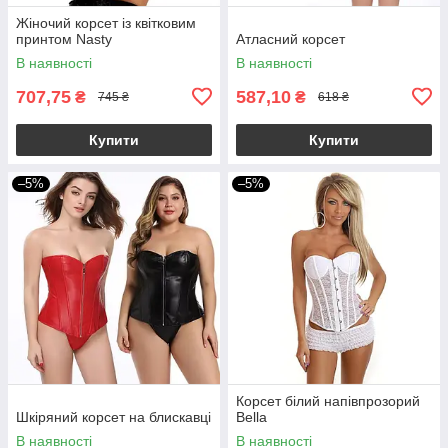
Жіночий корсет із квітковим
принтом Nasty
Атласний корсет
В наявності
В наявності
707,75
587,10
₴
₴
745 ₴
618 ₴
Купити
Купити
–5%
–5%
Корсет білий напівпрозорий
Шкіряний корсет на блискавці
Bella
В наявності
В наявності