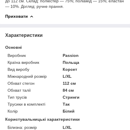
до 112 см. Склад: поліестер — 75%; поліамід — 15%; еластан
— 10%. Догляд: ручне прання.
Приховати
Характеристики
Основні
Виробник
Passion
Країна виробник
Польща
Вид виробу
Корсет
Міжнародний розмір
L/XL
Обхват стегон
112 см
Обхват талії
84 см
Тип трусів
Стринги
Трусики в комплекті
Так
Колір
Білий
Користувальницькі характеристики
Білизна: розмір
L/XL