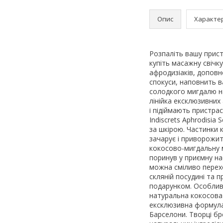
Опис
Характе
Розпаліть вашу прист
купіть масажну свічку
афродизіаків, доповн
спокуси, наповнить в
солодкого мигдалю на
лінійка ексклюзивних 
і підіймають пристра
Indiscrets Aphrodisia
за шкірою. Частинки 
зачарує і приворожит
кокосово-мигдальну 
поринув у приємну нас
можна сміливо перехо
скляній посудині та
подарунком. Особливос
натуральна кокосова 
ексклюзивна формула;
Барселони. Творці б