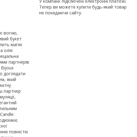
У компанії підключені електронні платежі.
Тепер ви можете купити будь-який товар
не покидаючи сайту.
ю вогню,
ливий букет
илить магію
а олія
пеціальна
тями партнерів
 Bijoux
но доглядати
ем, який
оматну
аш партнер
муляції,
егантній
стильним
Candle:
одизіаки;
сної
анню повністю