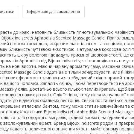
ристики
Інформація для замовлення
расть до краю, наповніть близькість гіпнотизувальною чарівніст
 Bijoux Indiscrets Aphrodisia Scented Massage Candle. Приголомш
ений ніжною трояндою, яскравим іланг-ілангом та спеціями, пос
ашу близькість чуттєвою екзотикою. Натуральна кокосова олія т
ситять шкіру вологою і додадуть приємної шовковистості. Це с
ароматів Aphrodisia від Bijoux Indiscrets, які оволодівають почут
сть на нові висоти. Маючи чарівну ароматну гаму, масажна свічка
 Scented Massage Candle здатна не тільки зачаровувати, але й ніж
квіткових феромонів зливаються в збудливий східно-пряний танд
ь вашого чоловіка. Запаліть свічку, і вона перетвориться на ар
масажну олію. Достатньо всього кількох теплих крапель, щоб в
олоду від ваших дотиків. Олія їстівна, тому після мануальної сти
дити до відвертих оральних пестощів. Свічка постачається в ел
 прикрашена атласним бантом, тому може стати незвичайним та 
ті масажної свічки Bijoux Indiscrets Aphrodisia Scented Massage 
олія та олія солодкого мигдалю; східний аромат; натуральні афр
 зволожувальний ефект. Бренд Bijoux Indiscrets родом із прекра
ренду надають величезного значення якості, майстерному поєдн