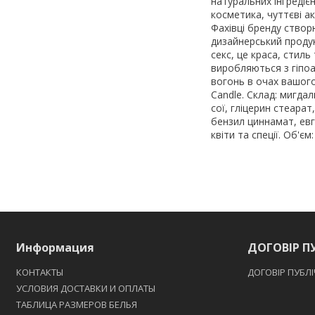
натуральних інгредієн
косметика, чуттєві ак
Фахівці бренду створ
дизайнерський продукт
секс, це краса, стиль
виробляються з гіпоа
вогонь в очах вашого 
Candle. Склад: мигдал
сої, гліцерин стеара
бензил циннамат, евг
квіти та спеції. Об'єм:
Информация
ДОГОВІР П
КОНТАКТЫ
ДОГОВІР ПУБЛ
УСЛОВИЯ ДОСТАВКИ И ОПЛАТЫ
ТАБЛИЦА РАЗМЕРОВ БЕЛЬЯ