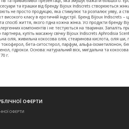
тів та привабливої ​​презентації, яка змушує бажати більшого. Е
сесуари та іграшки від бренду Bijoux Indiscrets створюються жінк
юють не просто продукцію, яка стимулює та розпалює уяву, а с
 високого класу в еротичній індустрії. Бренд Bijoux Indiscrets – ц
 та спосіб життя, якого гідна кожна жінка. Усі продукти бренду Bijo
лергенних компонентів і не тестуються на тваринах. Запаліть п
партнера, купіть масажну свічку Bijoux Indiscrets Aphrodisia Sce
ьна олія, живильна кокосова олія, стеаринова кислота, олія ши, г
т, токоферол, бета-ситостерол, парфум, альфа-ізометиліонон, б
енол, гідрокси. Основа: натуральний віск, мигдальна та кокосова 
 70 г.
УБЛІЧНОЇ ОФЕРТИ
ІЧНОЇ ОФЕРТИ