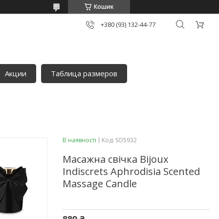
Кошик
+380 (93) 132-44-77
Акции
Таблица размеров
В наявності
Код:
SO5932
Масажна свічка Bijoux
Indiscrets Aphrodisia Scented
Massage Candle
889 ₴