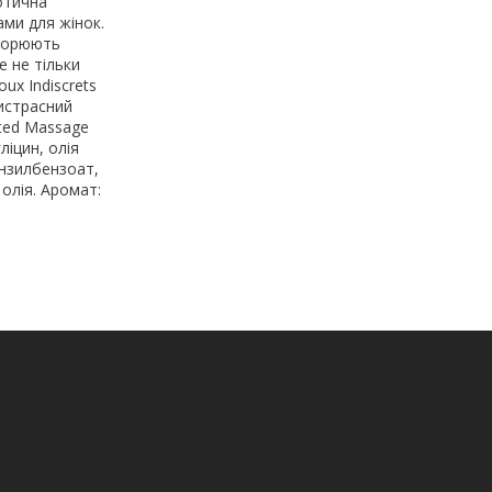
ротична
ами для жінок.
творюють
е не тільки
ux Indiscrets
ристрасний
nted Massage
ліцин, олія
ензилбензоат,
олія. Аромат: