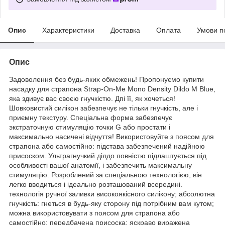
Опис
Характеристики
Доставка
Оплата
Умови п
Опис
Задоволення без будь-яких обмежень! Пропонуємо купити
насадку для страпона Strap-On-Me Mono Density Dildo M Blue,
яка здивує вас своєю гнучкістю. Дпі її, як хочеться!
Шовковистий силікон забезпечує не тільки гнучкість, але і
приємну текстуру. Спеціальна форма забезпечує
экстраточную стимуляцію точки G або простати і
максимально насичені відчуття! Використовуйте з поясом для
страпона або самостійно: підстава забезпечений надійною
присоском. Ультрагнучкий ділдо повністю підлаштується під
особливості вашої анатомії, і забезпечить максимальну
стимуляцію. Розроблений за спеціальною технологією, він
легко вводиться і ідеально розташований всередині.
технологія ручної заливки високоякісного силікону; абсолютна
гнучкість: гнеться в будь-яку сторону під потрібним вам кутом;
можна використовувати з поясом для страпона або
самостійно: передбачена присоска; яскраво виражена