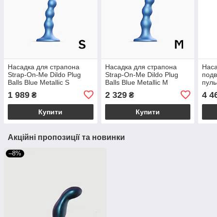
Насадка для страпона
Насадка для страпона
Наса
Strap-On-Me Dildo Plug
Strap-On-Me Dildo Plug
подв
Balls Blue Metallic S
Balls Blue Metallic M
пуль
TAP
1 989
2 329
4 4
₴
₴
NIG
Купити
Купити
Акційні пропозиції та новинки
–8%