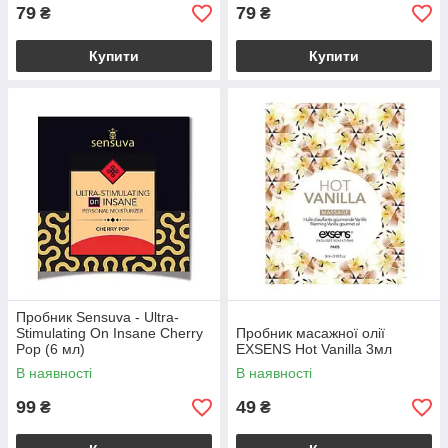
79
79
₴
₴
Купити
Купити
Пробник Sensuva - Ultra-
Stimulating On Insane Cherry
Пробник масажної олії
Pop (6 мл)
EXSENS Hot Vanilla 3мл
В наявності
В наявності
99
49
₴
₴