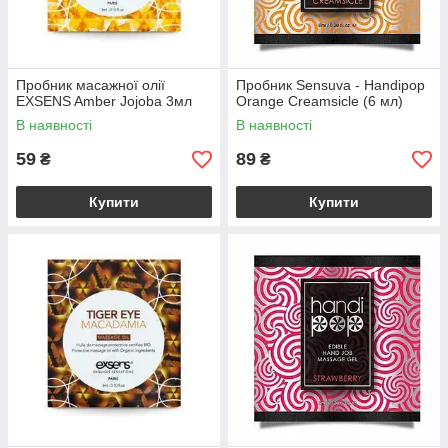
Пробник масажної олії
Пробник Sensuva - Handipop
EXSENS Amber Jojoba 3мл
Orange Creamsicle (6 мл)
В наявності
В наявності
59
89
₴
₴
Купити
Купити