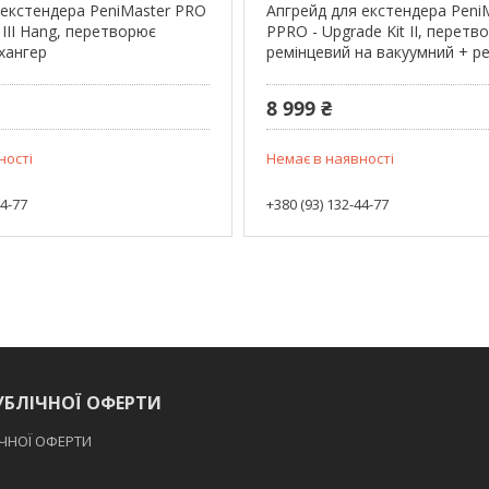
 екстендера PeniMaster PRO
Апгрейд для екстендера Peni
t III Hang, перетворює
PPRO - Upgrade Kit II, перетв
хангер
ремінцевий на вакуумний + р
8 999 ₴
ності
Немає в наявності
44-77
+380 (93) 132-44-77
УБЛІЧНОЇ ОФЕРТИ
ІЧНОЇ ОФЕРТИ