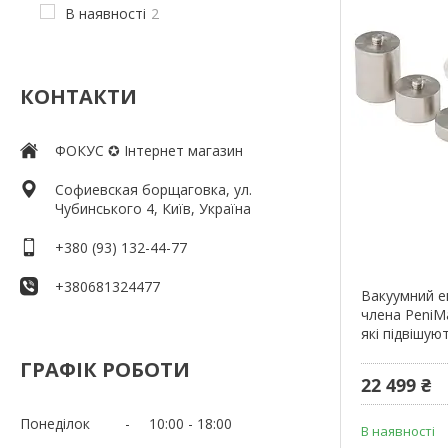
В наявності
2
КОНТАКТИ
ФОКУС ✪ Інтернет магазин
Софиевская борщаговка, ул.
Чубинського 4, Київ, Україна
+380 (93) 132-44-77
+380681324477
Вакуумний е
члена PeniM
які підвішую
ГРАФІК РОБОТИ
22 499 ₴
Понеділок
10:00
18:00
В наявності