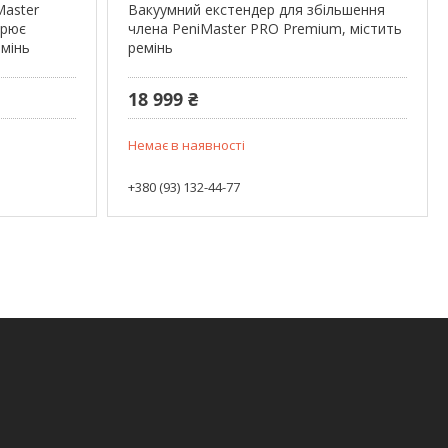
Master
Вакуумний екстендер для збільшення
орює
члена PeniMaster PRO Premium, містить
емінь
ремінь
18 999 ₴
Немає в наявності
+380 (93) 132-44-77