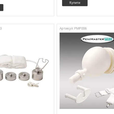
Купити
3
PMP006