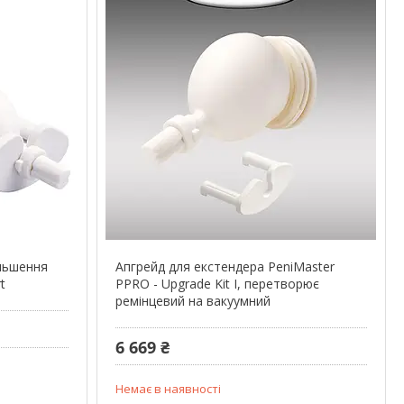
ільшення
Апгрейд для екстендера PeniMaster
t
PPRO - Upgrade Kit I, перетворює
ремінцевий на вакуумний
6 669 ₴
Немає в наявності