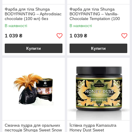
Фарба для тіла Shunga
Фарба для тіла Shunga
BODYPAINTING – Aphrodisiac
BODYPAINTING – Vanilla-
chocolate (100 мл) без
Chocolate Temptation (100
глютену та парабенів
мл) без глютену та парабенів
В наявності
В наявності
1 039
1 039
₴
₴
Купити
Купити
Смачна пудра для оральних
Їстівна пудра Kamasutra
пестощів Shunga Sweet Snow
Honey Dust Sweet