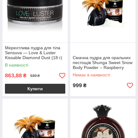
Мерехтлива пудра для тіла
Sensuva — Love & Luster
Kissable Diamond Dust (18 г)
Смачна пудра для оральних
їстівна, без цукру
пестощів Shunga Sweet Snow
В наявності
Body Powder – Raspberry
feeling (228 гр)
863,88
Немає в наявності
₴
939 ₴
999
₴
Купити