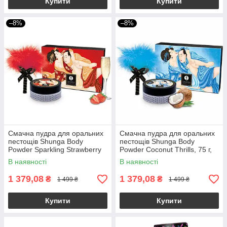
Купити
Купити
–8%
–8%
Смачна пудра для оральних
Смачна пудра для оральних
пестощів Shunga Body
пестощів Shunga Body
Powder Sparkling Strawberry
Powder Coconut Thrills, 75 г,
Wine, 75 г, аромат полуниці
аромат кокоса
В наявності
В наявності
1 379,08
1 379,08
₴
₴
1 499 ₴
1 499 ₴
Купити
Купити