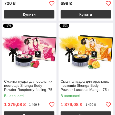
720
699
₴
₴
Купити
Купити
–8%
–8%
Смачна пудра для оральних
Смачна пудра для оральних
пестощів Shunga Body
пестощів Shunga Body
Powder Raspberry feeling, 75
Powder Luscious Mango, 75 г,
г, аромат малини
аромат манго
В наявності
В наявності
1 379,08
1 379,08
₴
₴
1 499 ₴
1 499 ₴