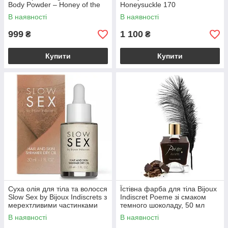
Body Powder – Honey of the
Honeysuckle 170
Nymphs (228 гр)
В наявності
В наявності
999
1 100
₴
₴
Купити
Купити
Суха олія для тіла та волосся
Їстівна фарба для тіла Bijoux
Slow Sex by Bijoux Indiscrets з
Indiscret Poeme зі смаком
мерехтливими частинками
темного шоколаду, 50 мл
В наявності
В наявності