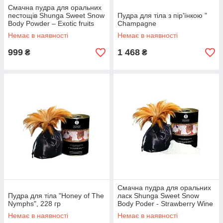
Смачна пудра для оральних
пестощів Shunga Sweet Snow
Пудра для тіла з пір'їнкою "
Body Powder – Exotic fruits
Champagne
(228 гр)
Немає в наявності
Немає в наявності
999
1 468
₴
₴
Смачна пудра для оральних
Пудра для тіла "Honey of The
ласк Shunga Sweet Snow
Nymphs", 228 гр
Body Poder - Strawberry Wine
(228 гру)
Немає в наявності
Немає в наявності