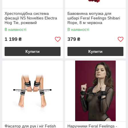
Хрестоподібна система
Бавовняна мотузка для
фіксації NS Novelties Electra
шібарі Feral Feelings Shibari
Hog Tie, рожевий
Rope, 8 м червона
В наявності
В наявності
1 199
379
₴
₴
Купити
Купити
Фіксатор для рук і ніг Fetish
Наручники Feral Feelings -