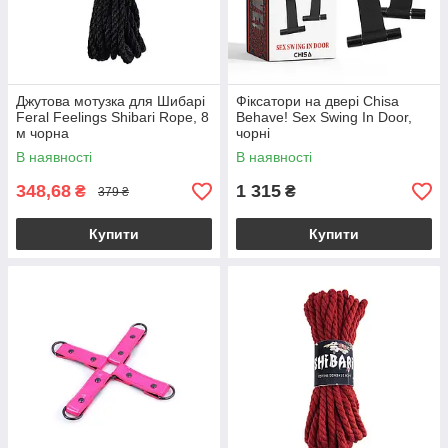
Джутова мотузка для Шибарі
Фіксатори на двері Chisa
Feral Feelings Shibari Rope, 8
Behave! Sex Swing In Door,
м чорна
чорні
В наявності
В наявності
348,68
1 315
₴
₴
379 ₴
Купити
Купити