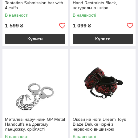
Tentation Submission bar with
Hand Restraints Black,
4 cuffs
натуральна шкіра
В наявності
В наявності
1 599
1 099
₴
₴
Купити
Купити
Металеві наручники GP Metal
Окови на ноги Dream Toys
Handcuffs на довгому
Blaze Deluxe чорні з
ланцюжку, сріблясті
червоною вишивкою
В наявності
В наявності