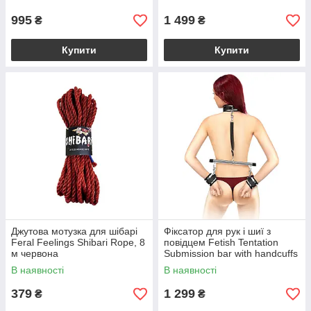
995
1 499
₴
₴
Купити
Купити
Джутова мотузка для шібарі
Фіксатор для рук і шиї з
Feral Feelings Shibari Rope, 8
повідцем Fetish Tentation
м червона
Submission bar with handcuffs
and collar
В наявності
В наявності
379
1 299
₴
₴