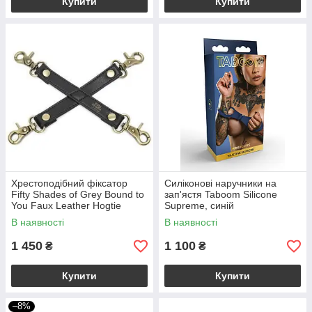
Купити
Купити
Хрестоподібний фіксатор
Силіконові наручники на
Fifty Shades of Grey Bound to
зап'ястя Taboom Silicone
You Faux Leather Hogtie
Supreme, синій
В наявності
В наявності
1 450
1 100
₴
₴
Купити
Купити
–8%