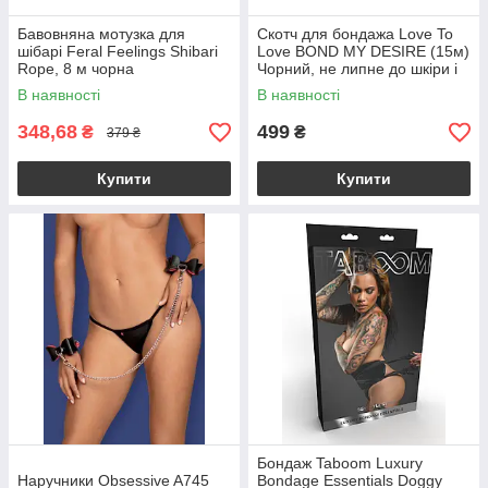
Бавовняна мотузка для
Скотч для бондажа Love To
шібарі Feral Feelings Shibari
Love BOND MY DESIRE (15м)
Rope, 8 м чорна
Чорний, не липне до шкіри і
волосків
В наявності
В наявності
348,68
499
₴
₴
379 ₴
Купити
Купити
Бондаж Taboom Luxury
Наручники Obsessive A745
Bondage Essentials Doggy