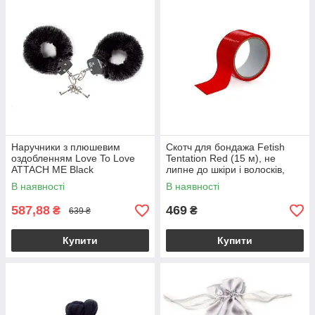
Наручники з плюшевим
Скотч для бондажа Fetish
оздобленням Love To Love
Tentation Red (15 м), не
ATTACH ME Black
липне до шкіри і волосків,
тільки сам до себе
В наявності
В наявності
587,88
469
₴
₴
639 ₴
Купити
Купити