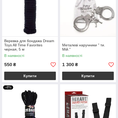
Веревка для бондажа Dream
Toys All Time Favorites
Металеві наручники " ти.
черная, 5 м
Мій."
В наявності
В наявності
550
1 300
₴
₴
Купити
Купити
–8%