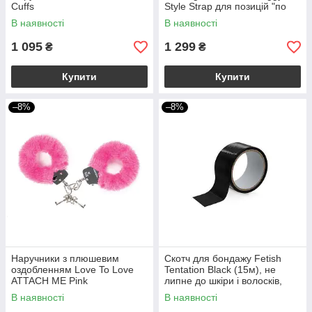
Cuffs
Style Strap для позицій "по
собачому" чорний
В наявності
В наявності
1 095
1 299
₴
₴
Купити
Купити
–8%
–8%
Наручники з плюшевим
Скотч для бондажу Fetish
оздобленням Love To Love
Tentation Black (15м), не
ATTACH ME Pink
липне до шкіри і волосків,
тільки сам до себе
В наявності
В наявності