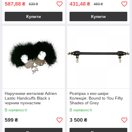
587,88
431,48
₴
₴
639 ₴
469 ₴
Купити
Купити
Наручники металеві Adrien
Розпірка з еко-шкіри
Lastic Handcuffs Black з
Колекція: Bound to You Fifty
чорним пухнастим
Shades of Grey
оздобленням
В наявності
В наявності
599
3 500
₴
₴