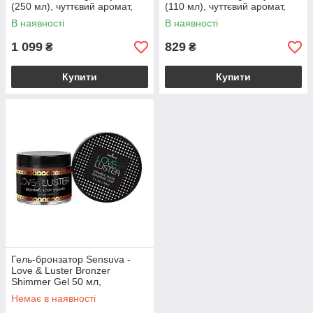
(250 мл), чуттєвий аромат,
(110 мл), чуттєвий аромат,
зволоження
зволоження
В наявності
В наявності
1 099
829
₴
₴
Купити
Купити
Гель-бронзатор Sensuva -
Love & Luster Bronzer
Shimmer Gel 50 мл,
короткострокова засмага, з
Немає в наявності
вітаміном Е