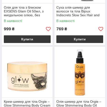
Олія для тіла з блиском
Суха олія-шимер для
EXSENS Glam Oil 50мл, з
волосся та тіла Bijoux
мигдальною олією, без
Indiscrets Slow Sex Hair and
парабенів і феноксіетанолу
skin shimmer dry oil
В наявності
В наявності
999
769
₴
₴
Купити
Купити
Крем-шимер для тіла Orgie –
Олія-шимер для тіла Orgie –
Glow Shimmering Body Cream
Glow Shimmering Body Oil