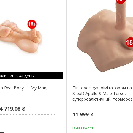
алишився 41 день
ка Real Body — My Man,
Півторс з фалоімітатором на
с
SilexD Apollo S Male Torso,
суперреалістичний, терморе
4 719,08 ₴
11 999 ₴
В наявності