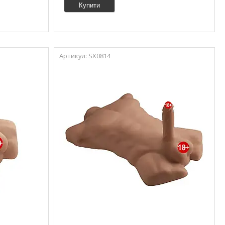
Купити
SX0814