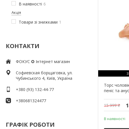
В наявності
6
Акція
Товари зі знижками
1
КОНТАКТИ
ФОКУС ✪ Інтернет магазин
Софиевская борщаговка, ул.
З
Чубинського 4, Київ, Україна
Торс чолові
+380 (93) 132-44-77
пеніс та ану
+380681324477
1
15 999 ₴
В наявності
ГРАФІК РОБОТИ