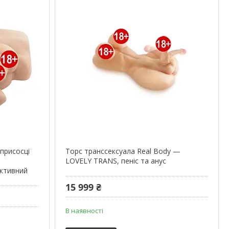
 присосці
Торс транссексуала Real Body —
LOVELY TRANS, пеніс та анус
активний
15 999 ₴
В наявності