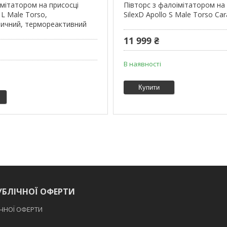
імітатором на присосці
Півторс з фалоімітатором на
 L Male Torso,
SilexD Apollo S Male Torso Ca
тичний, термореактивний
11 999 ₴
В наявності
Купити
УБЛІЧНОЇ ОФЕРТИ
ІЧНОЇ ОФЕРТИ