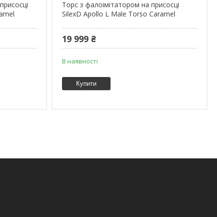
 присосці
Торс з фалоімітатором на присосці
ramel
SilexD Apollo L Male Torso Caramel
19 999 ₴
В наявності
Купити