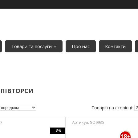
Товари та послуги
Про нас
Контакти
 ПІВТОРСИ
7
SO9935
–8%