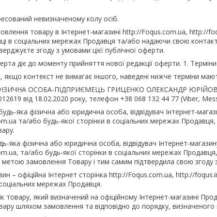
ресований невизначеному колу осіб.
лення товару в Інтернет-магазині http://Foqus.com.ua, http://foqus.
інці в соціальних мережах Продавця та/або надаючи свою контак
верджуєте згоду з умовами цієї публічної оферти.
ерта діє до моменту прийняття нової редакції оферти. 1. Термін
ті, якщо контекст не вимагає іншого, наведені нижче терміни маю
 ФІЗИЧНА ОСОБА-ПІДПРИЄМЕЦЬ ГРИЦЕНКО ОЛЕКСАНДР ЮРІЙОВИЧ, 
2619 від 18.02.2020 року, телефон +38 068 132 44 77 (Viber, Mess
удь-яка фізична або юридична особа, відвідувач Інтернет-магазину h
.com.ua та/або будь-якої сторінки в соціальних мережах Продавця,
ару.
ь-яка фізична або юридична особа, відвідувач Інтернет-магазину htt
.com.ua, та/або будь-якої сторінки в соціальних мережах Продавц
 з метою замовлення Товару і тим самим підтвердила свою згоду 
ин – офіційна Інтернет сторінка http://Foqus.com.ua, http://foqus.in.
в соціальних мережах Продавця.
ік товару, який визначений на офіційному Інтернет-магазині Про
вару шляхом замовлення та відповідно до порядку, визначеного