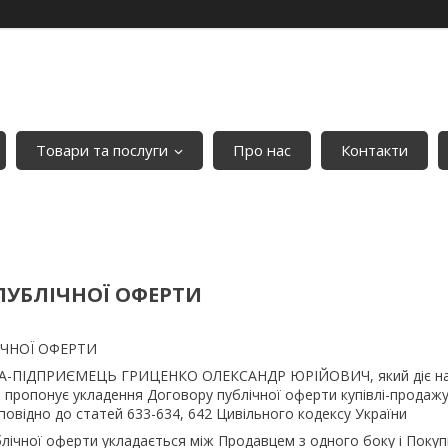
Товари та послуги
Про нас
Контакти
ПУБЛІЧНОЇ ОФЕРТИ
ІЧНОЇ ОФЕРТИ
-ПІДПРИЄМЕЦЬ ГРИЦЕНКО ОЛЕКСАНДР ЮРІЙОВИЧ, який діє на пі
у, пропонує укладення Договору публічної оферти купівлі-продаж
повідно до статей 633-634, 642 Цивільного кодексу України
блічної оферти укладається між Продавцем з одного боку і Поку