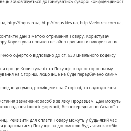
давець зобов'язується дотримуватись суворої конфіденційності
ttp://foqus.in.ua, http://foqus.kiev.ua, http://velotrek.com.ua,
 контактні дані з метою отримання Товару, Користувач
вору Користувач повинен негайно припинити використання
лічною офертою відповідно до ст. 633 Цивільного кодексу
ння про це Користувачів та Покупців в односторонньому
кування на Сторінці, якщо інше не буде передбачено самим
повідно до умов, розміщених на Сторінці, та надходження
истання зазначених засобів зв'язку Продавцем. Дані можуть
ож надання іншої інформації, безпосередньо пов'язаної з
інці. Реквізити для оплати Товару можуть у будь-який час
ся (надсилатися) Покупцю за допомогою будь-яких засобів