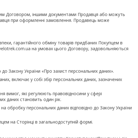
цим Договором, іншими документами Продавця або можуть
одавця при оформленні замовлення. Продавець може
езпеки, гарантійного обміну товарів придбаних Покупцем в
ttp://velotrek.com.ua на умовах цього Договору, задовольняються
 до Закону України «Про захист персональних даних».
них, включає у собі збір персональних даних, зазначених
я вимог, які регулюють правовідносини у сфері
их даних становить один рік.
у на обробку персональних даних відповідно до Закону України
пцем на Сторінці в загальнодоступній формі.