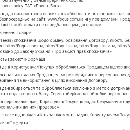
огою залучених у банків кредитних коштів;
огою сервісу ПАТ «ПриватБанк».
, щодо використання певних способів оплати встановлюються 
 безпосередньо на сайті www.foqus.com.ua чі у повідомленні Пр
інші спосібі оплати не передбачені цим договором.
вернення товарів
етензії) споживачів щодо обміну, розірвання Договору, якості, б
і http://Foqus.com.ua, http://foqus.in.ua, http://foqus.kiev.ua, h
овідно до Закону України «Про захист прав споживачів».
ість і захист інформації
ні дані Користувача/Покупця обробляються Продавцем відповідно
ерсональних даних Продавцем, як розпорядником персональних да
ерігання та використання в цілях виконання Договору.
ні дані збираються та обробляються виключно з метою дотриманн
 та податкового обліку. Термін зберігання і обробки персональн
вої персональні дані, Користувач/Покупець надає безумовну згод
рсональних даних» Продавцем.
не несе відповідальність за відомості, надані Користувачем/Поку
ублічної оферти