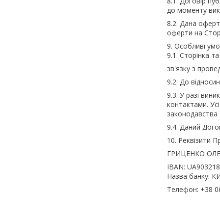
8.1. Договір пу
до моменту вик
8.2. Дана офер
оферти на Сторі
9. Особливі ум
9.1. Сторінка т
зв'язку з прове
9.2. До віднос
9.3. У разі вин
контактами. Ус
законодавства 
9.4. Даний Дог
10. Реквізити
ГРИЦЕНКО ОЛЕ
IBAN: UA90321
Назва банку: 
Телефон: +38 0