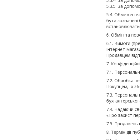
5.3.4. За допом
5.3.5. За допом
5.4. Обмеження
бути зазначені
встановлювати 
6. Обмін та по
6.1. Вимоги (пр
Інтернет-магазин
Продавцем відп
7. Конфіденційн
7.1. Персональ
7.2. Обробка п
Покупцем, їх зб
7.3. Персональ
бухгалтерського
7.4. Надаючи с
«Про захист пе
7.5. Продавець 
8. Термін дії п