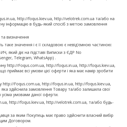
in.ua, http://foqus.kiev.ua, http://velotrek.com.ua та/або на
тну інформацію в будь-який спосіб з метою замовлення
и та визначення
ть таке значення і є її складовою є невід'ємною частиною:
який діє на підставі Виписки з ЄДР No
enger, Telegram, WhatsApp) .
ttp://Foqus.com.ua, http://foqus.in.ua, http://foqus.kiev.ua,
 що приймає всі умови цієї оферти і яка має намір зробити
p://Foqus.com.ua, http://foqus.in.ua, http://foqus.kiev.ua,
я, яка здійснила замовлення Товару та/або залишила свої
з усіма умовами даної оферти.
ua, http://foqus.kiev.ua, http://velotrek.com.ua, та/або будь-
давця за яким Покупець має право здійснити власний вибір
 цим Договором.