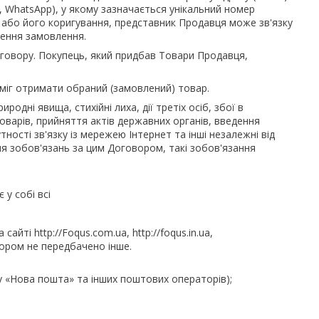
, WhatsApp), у якому зазначається унікальний номер
 або його коригування, представник Продавця може зв'язку
лення замовлення.
говору. Покупець, який придбав Товари Продавця,
зміг отримати обраний (замовлений) товар.
одні явища, стихійні лиха, дії третіх осіб, збої в
Товарів, прийняття актів державних органів, введення
ності зв'язку із мережею Інтернет та інші незалежні від
 зобов'язань за цим Договором, такі зобов'язання
 у собі всі
йті http://Foqus.com.ua, http://foqus.in.ua,
овором не передбачено інше.
у «Нова пошта» та інших поштових операторів);