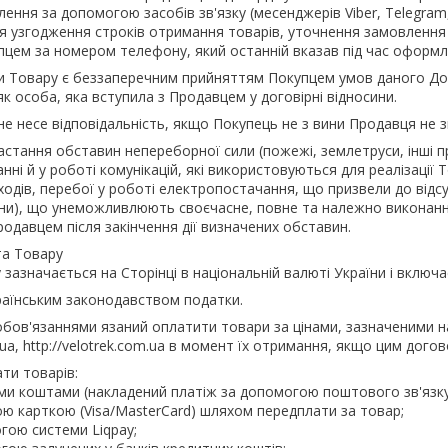
ення за допомогою засобів зв'язку (месенджерів Viber, Telegram
я узгодження строків отримання товарів, уточнення замовлення
упцем за номером телефону, який останній вказав під час оформ
ти Товару є беззаперечним прийняттям Покупцем умов даного До
к особа, яка вступила з Продавцем у договірні відносини.
 не несе відповідальність, якщо Покупець не з вини Продавця не 
настання обставин непереборної сили (пожежі, землетруси, інші прир
ні й у роботі комунікацій, які використовуються для реалізації 
одів, перебої у роботі електропостачання, що призвели до відсут
ни), що унеможливлюють своєчасне, повне та належно виконання
одавцем після закінчення дії визначених обставин.
та Товару
у зазначається на Сторінці в національній валюті України і включає
раїнським законодавством податки.
обов'язаннями язаний оплатити товари за цінами, зазначеними на са
ev.ua, http://velotrek.com.ua в момент їх отримання, якщо цим дог
ати товарів:
вими коштами (накладений платіж за допомогою поштового зв'язк
кою карткою (Visa/MasterCard) шляхом передплати за товар;
огою системи Liqpay;