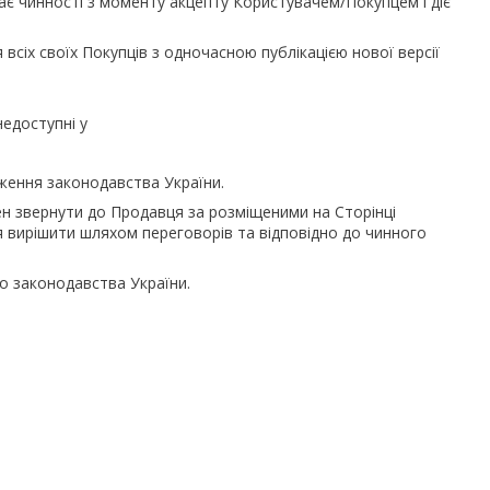
ває чинності з моменту акцепту Користувачем/Покупцем і діє
сіх своїх Покупців з одночасною публікацією нової версії
недоступні у
ження законодавства України.
нен звернути до Продавця за розміщеними на Сторінці
я вирішити шляхом переговорів та відповідно до чинного
о законодавства України.