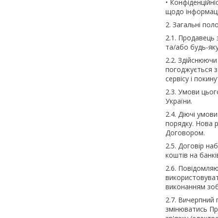
• Конфіденційні
щодо інформаці
2. Загальні по
2.1. Продавець з
та/або будь-як
2.2. Здійснююч
погоджується з
сервісу і покину
2.3. Умови цьо
України.
2.4. Діючі умо
порядку. Нова 
Договором.
2.5. Договір н
коштів на банк
2.6. Повідомля
використовуват
виконанням зоб
2.7. Вичерпний
змінюватись Пр