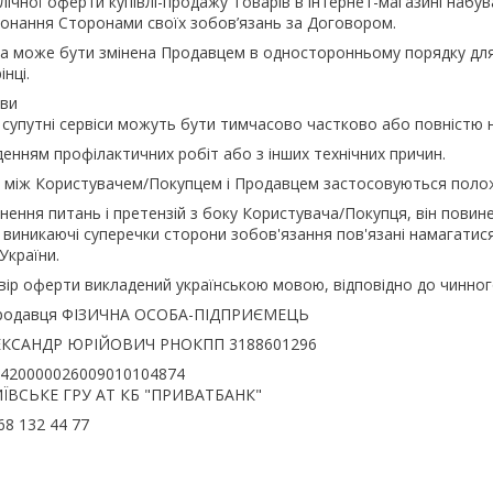
блічної оферти купівлі-продажу Товарів в інтернет-магазині набу
онання Сторонами своїх зобов’язань за Договором.
та може бути змінена Продавцем в односторонньому порядку для в
нці.
ови
а супутні сервіси можуть бути тимчасово частково або повністю 
денням профілактичних робіт або з інших технічних причин.
ин між Користувачем/Покупцем і Продавцем застосовуються поло
икнення питань і претензій з боку Користувача/Покупця, він пови
і виникаючі суперечки сторони зобов'язання пов'язані намагатис
України.
овір оферти викладений українською мовою, відповідно до чинног
 Продавця ФІЗИЧНА ОСОБА-ПІДПРИЄМЕЦЬ
КСАНДР ЮРІЙОВИЧ РНОКПП 3188601296
8420000026009010104874
КИЇВСЬКЕ ГРУ АТ КБ "ПРИВАТБАНК"
68 132 44 77