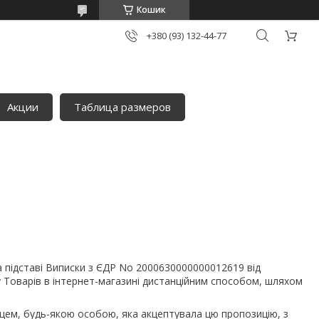
Кошик
+380 (93) 132-44-77
Акции
Таблица размеров
дставі Виписки з ЄДР No 2000630000000012619 від
у Товарів в інтернет-магазині дистанційним способом, шляхом
пцем, будь-якою особою, яка акцептувала цю пропозицію, з