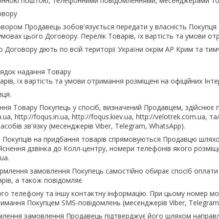
ронною поштою, телефонними повідомленнями, месенджерами то
овору
говором Продавець зобов'язується передати у власність Покупця 
умовах цього Договору. Перелік Товарів, їх вартість та умови от
го Договору діють по всій території України окрім АР Крим та ти
рядок надання Товару
варів, їх вартість та умови отримання розміщені на офіційних Інт
вця.
ання Товару Покупець у спосіб, визначений Продавцем, здійснює 
.ua, http://foqus.in.ua, http://foqus.kiev.ua, http://velotrek.com.u
собів зв'язку (месенджерів Viber, Telegram, WhatsApp).
я Покупців на придбання товарів спрямовуються Продавцю шляхо
йснення дзвінка до Колл-центру, номери телефонів якого розміщен
ua.
формлення замовлення Покупець самостійно обирає спосіб оплати 
рів, а також повідомляє
го телефону та іншу контактну інформацію. При цьому номер мо
имання Покупцем SMS-повідомлень (месенджерів Viber, Telegram
рмлення замовлення Продавець підтверджує його шляхом направл