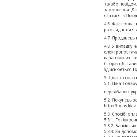
та/або повідомл
замовлення. Дл
язатися із Пок
4.6. Факт опла
розглядається я
4.7. Продавець
4.8. У випадку 
електропостачан
карантинних зах
Сторін обстави
здійснюється Пр
5. Ціна та опла
5.1. Ціна Товар
передбачені ук
5.2. Покупець з
http://foqus.ki
5.3. Спосібі опл
5.3.1. Готівко
5.3.2. Банківсь
5.3.3. За допом