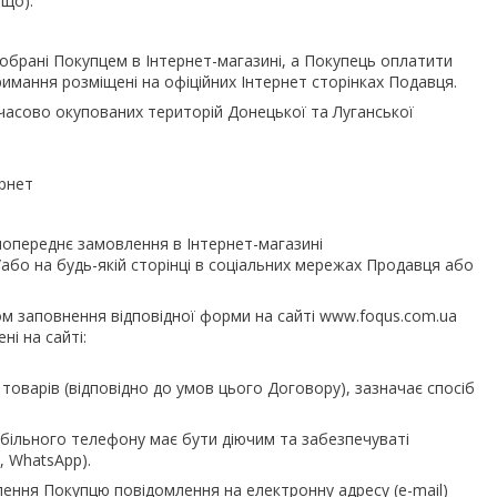
що).
обрані Покупцем в Інтернет-магазині, а Покупець оплатити
римання розміщені на офіційних Інтернет сторінках Подавця.
мчасово окупованих територій Донецької та Луганської
ернет
попереднє замовлення в Інтернет-магазині
a, та/або на будь-якій сторінці в соціальних мережах Продавця або
м заповнення відповідної форми на сайті www.foqus.com.ua
і на сайті:
товарів (відповідно до умов цього Договору), зазначає спосіб
більного телефону має бути діючим та забезпечуваті
, WhatsApp).
ення Покупцю повідомлення на електронну адресу (e-mail)