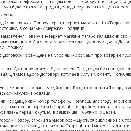
сть і захист інформації – під цим поняттям розуміється, що Про
ї, яка була отримана Продавцем від Покупця за цим Договором.
ложення
дійснює продаж Товару через Інтернет-магазин http://Foqus.com.ua, h
у сторінку в соціальних мережах Продавця.
и замовлення Товару в Інтернет-магазині та/або залишаючи свої
 умовами цього Договору. У разі незгоди з умовами цього Дого
ти Сторінку.
го Договору і розміщена на Сторінці інформація про Товари є пуб
ви цього Договору можуть бути змінені Продавцем без повідомле
редакція умов цього Договору вступає в силу з моменту її опублі
абуває чинності з моменту здійснення Покупцем оплати Товару від
івський рахунок Продавця.
ючи Продавцю свій номер телефону, Покупець дає згоду на викор
ися з метою поширення інформації про прийом замовлення, а так
ов'язань перед Покупцем в рамках цієї Публічної оферти.
 перелік Товару, строки та умови розміщуються виключно на Стор
одавцем та розміщуються як на Сторінці, так і можуть надавати