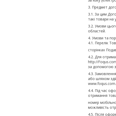
зв'язку (елект
3. Предмет дог
3.1. За цим До
такі товари на 
3.2. Умови цьо
областей.
4. Умови та по
4.1. Перелік То
сторінках Пода
4.2. Для отрим
http://Foqus.com
за допомогою за
4.3. Замовленн
або шляхом зді
www.foqus.com.
4.4. Під час о
отримання това
номер мобільно
можливість отр
4.5. Після офо