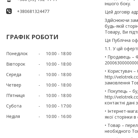
іншого боку.
+380681324477
Цей договір ад
Здійснюючи замов
будь-якій стор
Товару, Ви підт
ГРАФІК РОБОТИ
Ця Публічна оф
1.1. У цій офер
Понеділок
10:00
18:00
• Продавець –
200063000000001
Вівторок
10:00
18:00
• Користувач – б
Середа
10:00
18:00
http://velotrek
замовлення Тов
Четвер
10:00
18:00
• Покупець – буд
Пʼятниця
10:00
18:00
http://velotrek
контактні дані
Субота
10:00
17:00
• Інтернет-магаз
Неділя
10:00
16:00
якої сторінки 
• Товар – перел
необхідного То